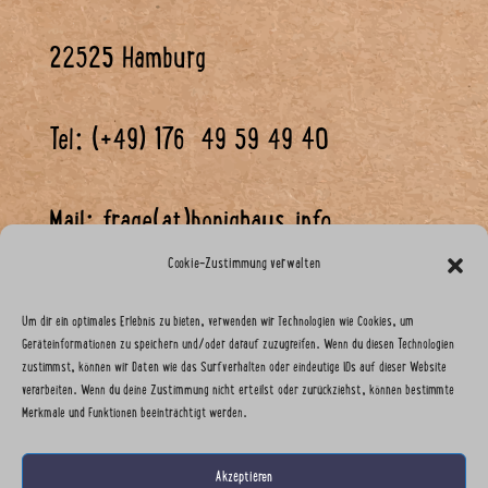
22525 Hamburg
Tel: (+49) 176 49 59 49 40
Mail: frage(at)honighaus.info
Cookie-Zustimmung verwalten
HRB 178776
Um dir ein optimales Erlebnis zu bieten, verwenden wir Technologien wie Cookies, um
Geräteinformationen zu speichern und/oder darauf zuzugreifen. Wenn du diesen Technologien
zustimmst, können wir Daten wie das Surfverhalten oder eindeutige IDs auf dieser Website
Steuernummer: 17/450/11361
verarbeiten. Wenn du deine Zustimmung nicht erteilst oder zurückziehst, können bestimmte
Merkmale und Funktionen beeinträchtigt werden.
Dispute Resolution in accordance with § 36 VSBG:
Akzeptieren